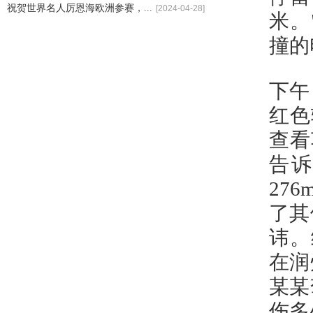
祝贺世界名人厉恩海欧洲参赛，...
[2024-04-28]
米。
撞的
下午
红色
查看
告
27
了其
讳。
在润
某某
伤多