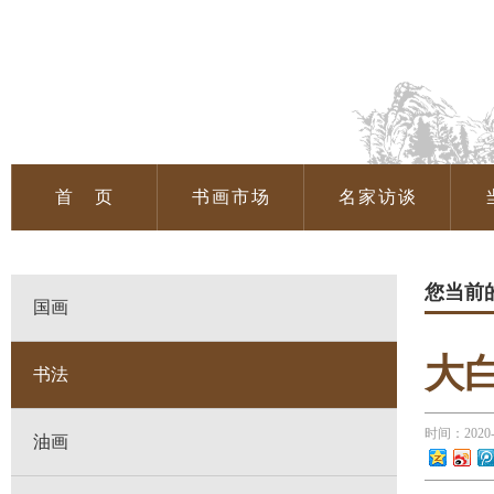
首 页
书画市场
名家访谈
您当前
国画
大
书法
时间：2020
油画