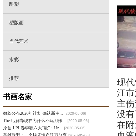
雕塑
塑版画
当代艺术
水彩
推荐
现代
江市
书画名家
主伤
没有
微软公布2020年计划 确认新主...
[2020-05-06]
Theshy解释现在为什么不玩刀妹...
[2020-05-06]
在附
原创 LPL春季赛六大“最”：Uz...
[2020-05-06]
血液
英雄联盟：一个快乐海盗阵容分享
[2020-05-06]