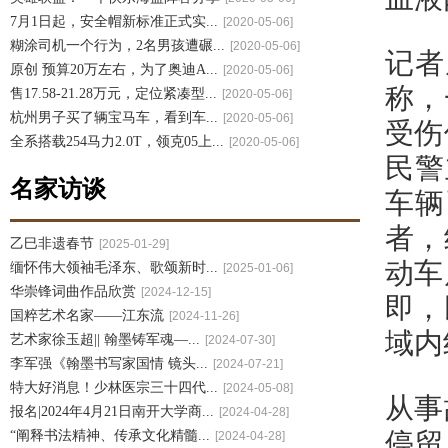
7月1日起，安全帽新标准正式实...
[2020-05-06]
糊涂司机一个行为，2名男孩遭碾...
[2020-05-06]
记者
原创 预算20万左右，为了奥迪A...
[2020-05-06]
称，
售17.58-21.28万元，定位紧凑型...
[2020-05-06]
杭州男子买了辆宝马车，看到车...
[2020-05-06]
受伤
全系搭载254马力2.0T，领克05上...
[2020-05-06]
民警
名家访谈
车辆
者，
乙巳非遗春节
[2025-01-29]
动车
缅怀伟大领袖毛泽东、歌颂新时...
[2025-01-06]
华崇锋词曲作品欣赏
[2024-12-15]
即，
国粹艺术名家——江东流
[2024-11-26]
域内
艺术家徐玉超|| 翰墨铸军魂—...
[2024-07-30]
李军强《翰墨书写家国情 镜头...
[2024-07-21]
特大好消息！少林医宗三十四代...
[2024-05-08]
从事
报名|2024年4月21日南开大学商...
[2024-04-28]
停留
“阐释书法精神、传承文化精髓...
[2024-04-28]