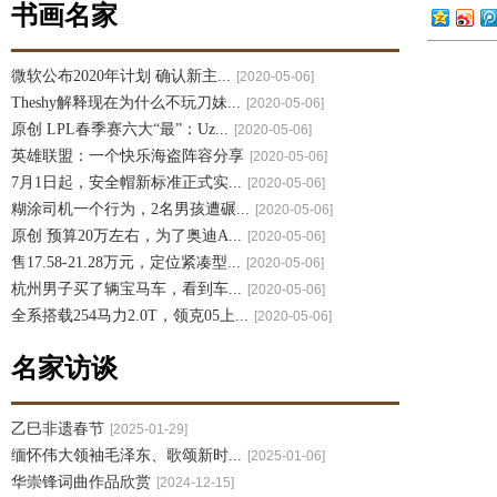
书画名家
微软公布2020年计划 确认新主...
[2020-05-06]
Theshy解释现在为什么不玩刀妹...
[2020-05-06]
原创 LPL春季赛六大“最”：Uz...
[2020-05-06]
英雄联盟：一个快乐海盗阵容分享
[2020-05-06]
7月1日起，安全帽新标准正式实...
[2020-05-06]
糊涂司机一个行为，2名男孩遭碾...
[2020-05-06]
原创 预算20万左右，为了奥迪A...
[2020-05-06]
售17.58-21.28万元，定位紧凑型...
[2020-05-06]
杭州男子买了辆宝马车，看到车...
[2020-05-06]
全系搭载254马力2.0T，领克05上...
[2020-05-06]
名家访谈
乙巳非遗春节
[2025-01-29]
缅怀伟大领袖毛泽东、歌颂新时...
[2025-01-06]
华崇锋词曲作品欣赏
[2024-12-15]