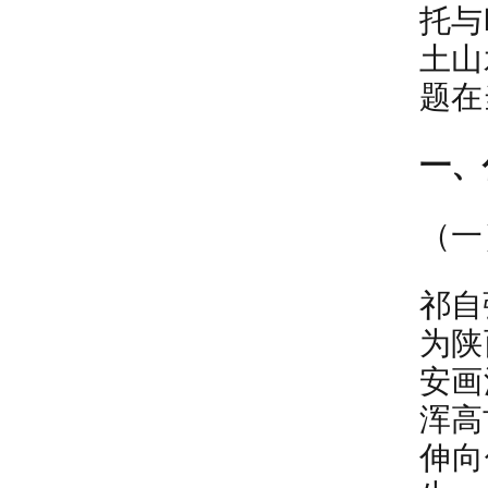
托与
土山
题在
一、
（一
祁自
为陕
安画
浑高
伸向