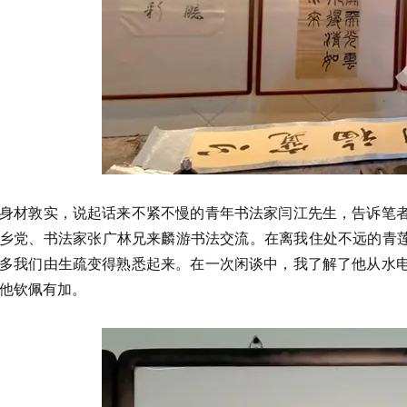
身材敦实，说起话来不紧不慢的青年书法家闫江先生，告诉笔
乡党、书法家张广林兄来麟游书法交流。在离我住处不远的青莲
多我们由生疏变得熟悉起来。在一次闲谈中，我了解了他从水
他钦佩有加。