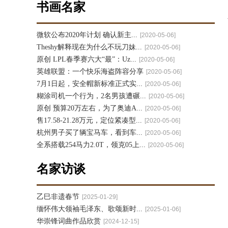
书画名家
微软公布2020年计划 确认新主...
[2020-05-06]
Theshy解释现在为什么不玩刀妹...
[2020-05-06]
原创 LPL春季赛六大“最”：Uz...
[2020-05-06]
英雄联盟：一个快乐海盗阵容分享
[2020-05-06]
7月1日起，安全帽新标准正式实...
[2020-05-06]
糊涂司机一个行为，2名男孩遭碾...
[2020-05-06]
原创 预算20万左右，为了奥迪A...
[2020-05-06]
售17.58-21.28万元，定位紧凑型...
[2020-05-06]
杭州男子买了辆宝马车，看到车...
[2020-05-06]
全系搭载254马力2.0T，领克05上...
[2020-05-06]
名家访谈
乙巳非遗春节
[2025-01-29]
缅怀伟大领袖毛泽东、歌颂新时...
[2025-01-06]
华崇锋词曲作品欣赏
[2024-12-15]