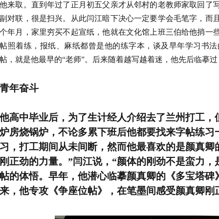
他来取。直到年过了正月初五父亲才从邻村的老教师家取回了
副对联，很是扫兴。从此闫江暗下决心一定要学会毛笔字，而
个年月，家里穷买不起宣纸，他就在文化馆上班三伯给他捎一
帖照着练，报纸、麻纸都曾是他的练字本，谈及早年学习书法
帖，就是他最早的“老师”。后来随着越写越着迷，他先后临摹
青年奋斗
他高中毕业后，为了生计经人介绍去了兰州打工，
炉房烧锅炉，不论多累下班后他都要找来字帖练习
习，打工期间从未间断，然而他最喜欢的是颜真卿
刚正劲的力量。”闫江说，“颜体的刚劲不是蛮力，
帖的体悟。早年，他潜心临摹颜真卿的《多宝塔碑
来，他专攻《争座位帖》，在笔墨间感受颜真卿刚