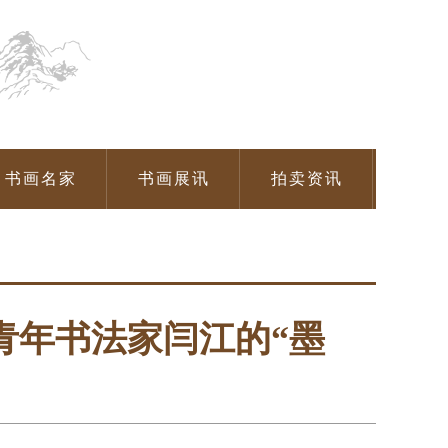
书画名家
书画展讯
拍卖资讯
青年书法家闫江的“墨