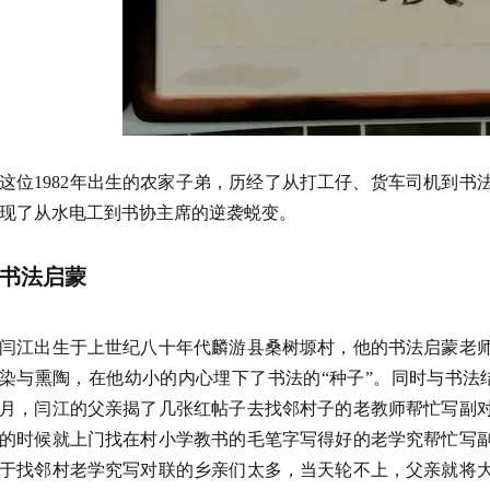
这位1982年出生的农家子弟，历经了从打工仔、货车司机到
现了从水电工到书协主席的逆袭蜕变。
书法启蒙
闫江出生于上世纪八十年代麟游县桑树塬村，他的书法启蒙老
染与熏陶，在他幼小的内心埋下了书法的“种子”。同时与书法
月，闫江的父亲揭了几张红帖子去找邻村子的老教师帮忙写副
的时候就上门找在村小学教书的毛笔字写得好的老学究帮忙写
于找邻村老学究写对联的乡亲们太多，当天轮不上，父亲就将