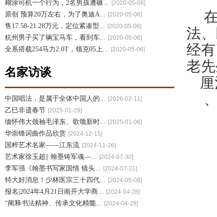
糊涂司机一个行为，2名男孩遭碾...
[2020-05-06]
原创 预算20万左右，为了奥迪A...
[2020-05-06]
售17.58-21.28万元，定位紧凑型...
[2020-05-06]
法、
杭州男子买了辆宝马车，看到车...
[2020-05-06]
经有
全系搭载254马力2.0T，领克05上...
[2020-05-06]
老先
名家访谈
厘
中国唱法，是属于全体中国人的...
[2026-02-11]
乙巳非遗春节
[2025-01-29]
缅怀伟大领袖毛泽东、歌颂新时...
[2025-01-06]
华崇锋词曲作品欣赏
[2024-12-15]
国粹艺术名家——江东流
[2024-11-26]
艺术家徐玉超|| 翰墨铸军魂—...
[2024-07-30]
李军强《翰墨书写家国情 镜头...
[2024-07-21]
特大好消息！少林医宗三十四代...
[2024-05-08]
报名|2024年4月21日南开大学商...
[2024-04-28]
“阐释书法精神、传承文化精髓...
[2024-04-28]