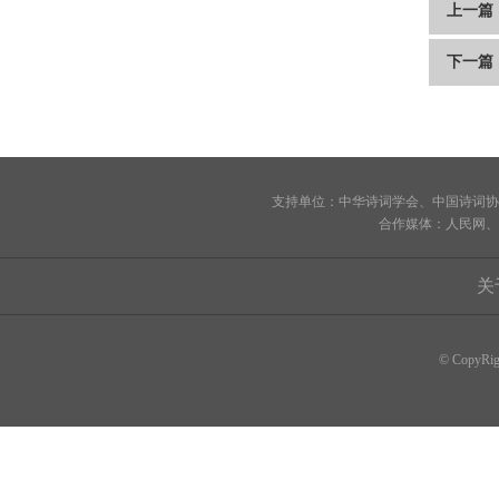
上一篇
下一篇
支持单位：中华诗词学会、中国诗词协
合作媒体：人民网、
关
© CopyRi