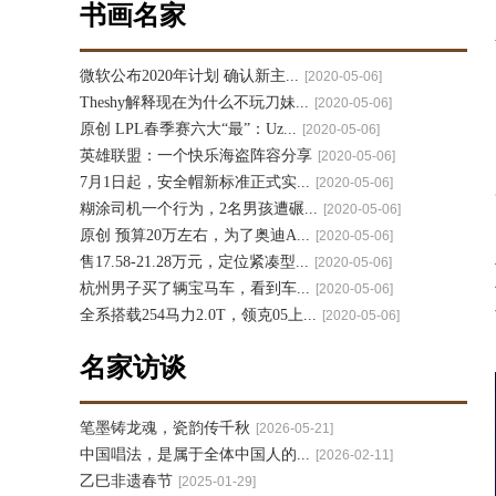
书画名家
微软公布2020年计划 确认新主...
[2020-05-06]
Theshy解释现在为什么不玩刀妹...
[2020-05-06]
原创 LPL春季赛六大“最”：Uz...
[2020-05-06]
英雄联盟：一个快乐海盗阵容分享
[2020-05-06]
7月1日起，安全帽新标准正式实...
[2020-05-06]
糊涂司机一个行为，2名男孩遭碾...
[2020-05-06]
原创 预算20万左右，为了奥迪A...
[2020-05-06]
售17.58-21.28万元，定位紧凑型...
[2020-05-06]
杭州男子买了辆宝马车，看到车...
[2020-05-06]
全系搭载254马力2.0T，领克05上...
[2020-05-06]
名家访谈
笔墨铸龙魂，瓷韵传千秋
[2026-05-21]
中国唱法，是属于全体中国人的...
[2026-02-11]
乙巳非遗春节
[2025-01-29]