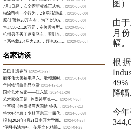
图）
7月1日起，安全帽新标准正式实...
[2020-05-06]
糊涂司机一个行为，2名男孩遭碾...
[2020-05-06]
由于
原创 预算20万左右，为了奥迪A...
[2020-05-06]
售17.58-21.28万元，定位紧凑型...
[2020-05-06]
月份
杭州男子买了辆宝马车，看到车...
[2020-05-06]
幅。
全系搭载254马力2.0T，领克05上...
[2020-05-06]
名家访谈
根据澳
In
乙巳非遗春节
[2025-01-29]
缅怀伟大领袖毛泽东、歌颂新时...
[2025-01-06]
49
华崇锋词曲作品欣赏
[2024-12-15]
降幅
国粹艺术名家——江东流
[2024-11-26]
艺术家徐玉超|| 翰墨铸军魂—...
[2024-07-30]
李军强《翰墨书写家国情 镜头...
[2024-07-21]
今年
特大好消息！少林医宗三十四代...
[2024-05-08]
344
报名|2024年4月21日南开大学商...
[2024-04-28]
“阐释书法精神、传承文化精髓...
[2024-04-28]