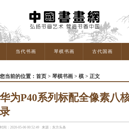
当代书画
琴棋书画
古代国画
您当前的位置：
首页
>
琴棋书画
>
棋
> 正文
华为P40系列标配全像素八
录
时间：2020-05-06 00:52:49 来源：东方头条