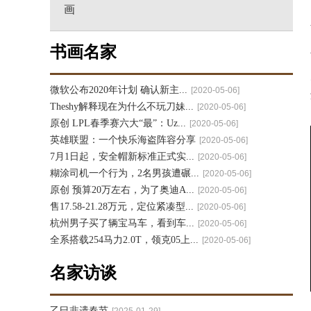
画
书画名家
微软公布2020年计划 确认新主...
[2020-05-06]
Theshy解释现在为什么不玩刀妹...
[2020-05-06]
原创 LPL春季赛六大“最”：Uz...
[2020-05-06]
英雄联盟：一个快乐海盗阵容分享
[2020-05-06]
7月1日起，安全帽新标准正式实...
[2020-05-06]
糊涂司机一个行为，2名男孩遭碾...
[2020-05-06]
原创 预算20万左右，为了奥迪A...
[2020-05-06]
售17.58-21.28万元，定位紧凑型...
[2020-05-06]
杭州男子买了辆宝马车，看到车...
[2020-05-06]
全系搭载254马力2.0T，领克05上...
[2020-05-06]
名家访谈
乙巳非遗春节