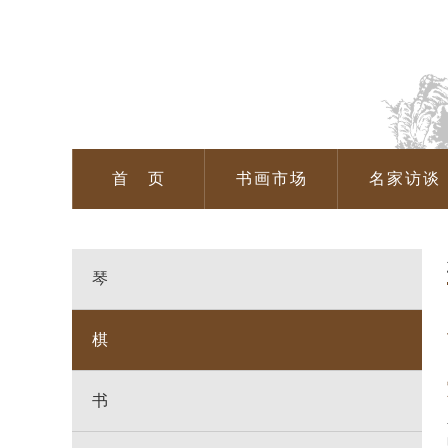
首 页
书画市场
名家访谈
琴
棋
书